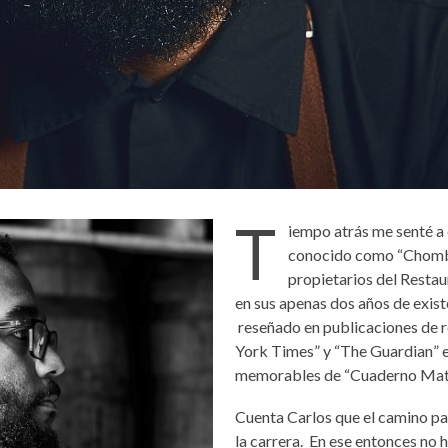
T
iempo atrás me sent
é
a
conocido como “Chombol
propietarios del Resta
en sus apenas dos años de existe
reseñado en publicaciones de 
York Times
” y “
The Guardian
” 
memorables de “Cuaderno Matos
Cuenta Carlos que el camino pa
la carrera. En ese entonces no