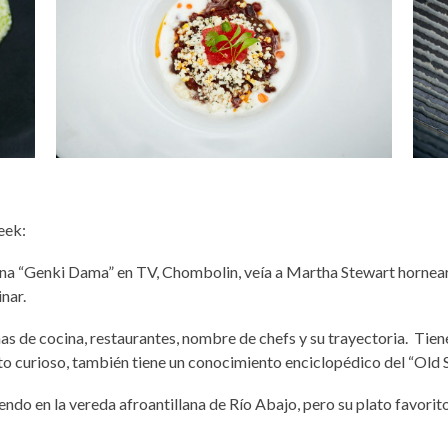
eek:
una “Genki Dama” en TV, Chombolin, veía a Martha Stewart hornear 
inar.
 de cocina, restaurantes, nombre de chefs y su trayectoria. Tien
o curioso, tambi
é
n tiene un conocimiento enciclop
é
dico del
“
Old 
o en la vereda afroantillana de Río Abajo, pero su plato favorito 