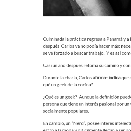
Culminada la práctica regresa a Panamá y a 
despu
é
s, Carlos ya no podía hacer más; nec
se ve forzado a buscar trabajo. Y es así co
Casi un a
ño despu
é
s retoma su camino y con l
Durante la charla, Carlos
afirma- indica
que 
qué
un geek de la cocina?
¿
Qu
é es un
gee
k
? Aunque la definición pued
persona que tiene un inter
é
s pasional por un
socialmente populares.
En cambio, un “
Nerd
”,
posee inter
é
s intelec
est
án a la moda y difícilmente llegan a ser 