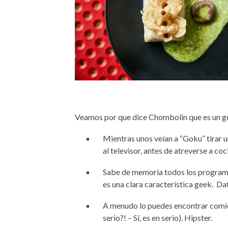
Veamos por que dice Chombolin que es un g
Mientras unos veían a “Goku” tirar 
al televisor, antes de atreverse a coc
Sabe de memoria todos los programas
es una clara caracterí
stica geek.
Dat
A menudo lo puedes encontrar comiend
serio?! – Sí, es en serio). Hipster.