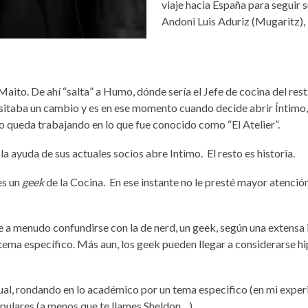
viaje hacia España para seguir 
Andoni Luis Aduriz (Mugaritz),
Maito. De ahí “
salta
”
a Humo, d
ó
nde ser
ía el Jefe de cocina del res
esitaba un cambio y es en ese momento cuando decide abrir Íntimo,
mo queda trabajando en lo que fue conocido como “El Atelier”.
a ayuda de sus actuales socios abre Intimo. El resto es historia.
es un
geek
de la Cocina.
En ese instante no le prest
é
mayor atención
e a menudo confundirse con la de n
erd
, u
n
g
eek
, seg
ún una extensa 
 tema específico. Más aun, los
geek
pueden llegar a considerarse h
i
tual, rondando en lo acad
é
mico por un tema especifico (en mi exper
populares (a menos que te llames Sheldon…).