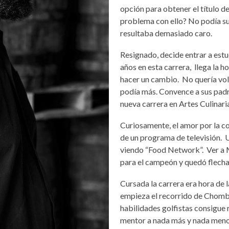
opción para obtener el título de
problema con ello? No podía sufr
resultaba demasiado caro.
Resignado, decide entrar a estud
a
ños en esta carrera, llega la h
hacer un cambio.
No quer
ía vo
podía más
.
Convence a sus padr
nueva carrera en Artes Culinari
Curiosamente, el amor por la coc
de un programa de televisión. 
viendo “
Food Network
”. Ver a
para el campeón y quedó flechad
Cursada la carrera era hora de 
empieza el recorrido de Chombol
habilidades golfistas consigue 
mentor a nada más y nada meno