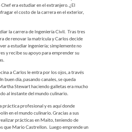
 Chef era estudiar en el extranjero. ¿El
agar el costo de la carrera en el exterior,
iar la carrera de Ingeniería
Civil.
Tras t
res
ora de renovar la matrí
cula y
Carlos decide
lver a estudiar ingeniería; simplemente no
es y recibe su apoyo para emprender su
as.
ina a Carlos le entra por los ojos, a trav
é
s
Un buen día, pasando canales, se queda
 Martha Stewart haciendo galletas era mucho
o al instante del mundo culinario.
la práctica profesional y es aquí donde
ín en el mundo culinario. Gracias a sus
realizar prácticas en Maito, teniendo de
s que Mario Castrellon. Luego emprende un