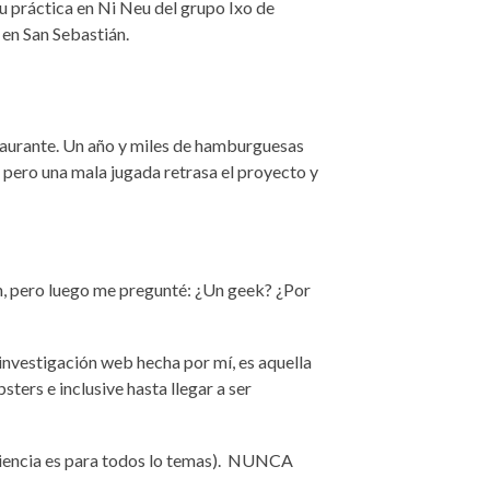
su práctica en Ni Neu del grupo Ixo de
 en San Sebastián.
taurante. U
n a
ño y miles de hamburguesas
 pero una mala jugada retrasa el proyecto y
, pero luego me pregunté: ¿
Un geek?
¿Por
investigación web hecha por mí, es aquella
psters
e inclusive hasta llegar a ser
iencia es para todos lo temas).
NUNCA