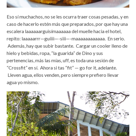
Eso sí muchachos, no se les ocurra traer cosas pesadas, y en
caso de hacerlo estén más que preparados, por que hay una
escalera laaaaaarguisímaaaaaa del muelle hacia el hotel,
repito: laaaaarrr—guíiii—-siii—-maaaaaaaaaaaa. En serio.
Además, hay que subir bastante. Cargar un cooler lleno de
hielo y bebidas, ropa, “la guarida” de Dino y sus
pertenencias, más las mías, uff, es toda una sesión de
“Crossfit” en sí. Ahora si tas “fit” — go for it, adelante.
Lleven agua, ellos venden, pero siempre prefiero llevar
agua yo mismo.