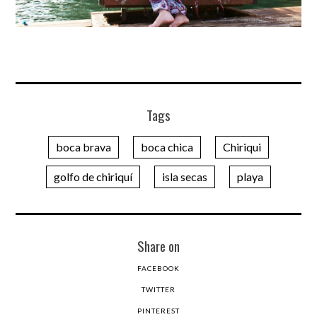
Tags
boca brava
boca chica
Chiriqui
golfo de chiriquí
isla secas
playa
Share on
FACEBOOK
TWITTER
PINTEREST